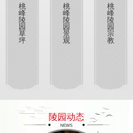
桃
桃
桃
峰
峰
峰
陵
陵
陵
园
园
园
草
景
宗
坪
观
教
陵园动态
NEWS