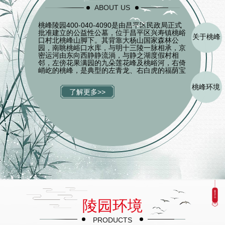
ABOUT US
桃峰陵园400-040-4090是由昌平区民政局正式
批准建立的公益性公墓，位于昌平区兴寿镇桃峪
关于桃峰
口村北桃峰山脚下。其背靠大杨山国家森林公
园，南眺桃峪口水库，与明十三陵一脉相承，京
密运河由东向西静静流淌，与静之湖度假村相
邻，左傍花果满园的九朵莲花峰及桃峪河，右倚
峭屹的桃峰，是典型的左青龙、右白虎的福荫宝
地。自然环境优美桃峰陵园靠近京城，却远离尘
嚣，保持着相对原始的生态环境，飞鸟、野兔、
桃峰环境
了解更多>>
松鼠、山鸡随处可见，人与自然和谐共处。这里
云雾缭绕，龙气蒸腾，鸟啼鹿鸣，一派仙山灵地
景象，可谓承天地之灵气，集日月之精华。文
化...
陵园环境
PRODUCTS