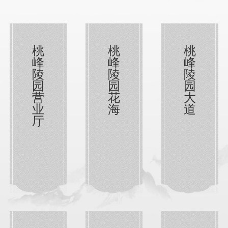
桃
桃
桃
峰
峰
峰
陵
陵
陵
园
园
园
营
花
大
业
海
道
厅